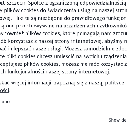
rt Szczecin Spółce z ograniczoną odpowiedzialnością
 plików cookies do świadczenia usług na naszej stron
owej. Pliki te są niezbędne do prawidłowego funkcjo
i są one przechowywane na urządzeniach użytkownikó
 również plików cookies, które pomagają nam zrozu
sób korzystasz z naszej strony internetowej, abyśmy 
wać i ulepszać nasze usługi. Możesz samodzielnie zde
óre pliki cookies chcesz umieścić na swoich urządzeniac
Clos
Would you like to be forwarded to
?
ceptujesz plików cookies, możesz nie móc korzystać 
ch funkcjonalności naszej strony internetowej.
Abort
Go
kać więcej informacji, zapoznaj się z nasząj
polityce
ości
.
tomo
Show det