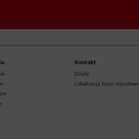
ia
Kontakt
ok
Działy
In
Lokalizacja bram wjazdow
ram
e