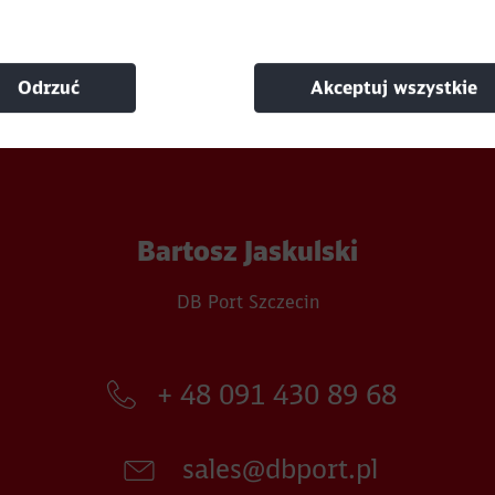
Odrzuć
Akceptuj wszystkie
Bartosz Jaskulski
DB Port Szczecin
+ 48 091 430 89 68​
sales@dbport.pl​