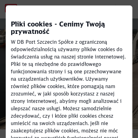
Wspólnie „pompowaliśmy” dl
Pliki cookies - Cenimy Twoją
prywatność
W DB Port Szczecin Spółce z ograniczoną
Close
Close
odpowiedzialnością używamy plików cookies do
świadczenia usług na naszej stronie internetowej.
Pliki te są niezbędne do prawidłowego
funkcjonowania strony i są one przechowywane
na urządzeniach użytkowników. Używamy
również plików cookies, które pomagają nam
zrozumieć, w jaki sposób korzystasz z naszej
strony internetowej, abyśmy mogli analizować i
ulepszać nasze usługi. Możesz samodzielnie
zdecydować, czy i które pliki cookies chcesz
umieścić na swoich urządzeniach. Jeśli nie
zaakceptujesz plików cookies, możesz nie móc
korzystać ze wszystkich funkcjonalności naszej