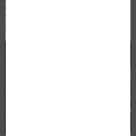
niepowtarzalną atmosferę. Wasze zaufanie oraz
partnerskie podejście są dla nas ogromną wartością i
fundamentem naszej codziennej działalności.
Życzymy spokojnego zakończenia roku, pełnego
Close
Would you like to be forwarded to
?
dobrych chwil i świątecznej atmosfery.
Abort
Go