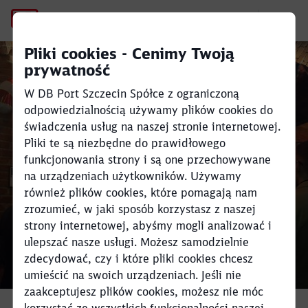
DB Port Szczecin i Przyjaciel
Pliki cookies - Cenimy Twoją
prywatność
W DB Port Szczecin Spółce z ograniczoną
Close
Close
odpowiedzialnością używamy plików cookies do
świadczenia usług na naszej stronie internetowej.
Pliki te są niezbędne do prawidłowego
funkcjonowania strony i są one przechowywane
na urządzeniach użytkowników. Używamy
również plików cookies, które pomagają nam
zrozumieć, w jaki sposób korzystasz z naszej
strony internetowej, abyśmy mogli analizować i
ulepszać nasze usługi. Możesz samodzielnie
zdecydować, czy i które pliki cookies chcesz
umieścić na swoich urządzeniach. Jeśli nie
zaakceptujesz plików cookies, możesz nie móc
korzystać ze wszystkich funkcjonalności naszej